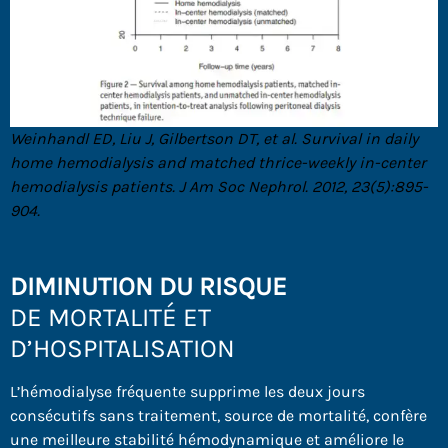
Weinhandl ED, Liu J, Gilbertson DT, et al. Survival in daily
home hemodialysis and matched thrice-weekly in-center
hemodialysis patients. J Am Soc Nephrol. 2012, 23(5):895-
904.
DIMINUTION DU RISQUE
DE MORTALITÉ ET
D’HOSPITALISATION
L’hémodialyse fréquente supprime les deux jours
consécutifs sans traitement, source de mortalité, confère
une meilleure stabilité hémodynamique et améliore le