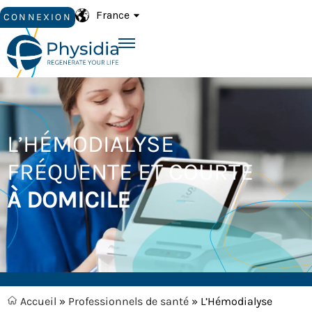
France
CONNEXION
L’HÉMODIALYSE
FRÉQUENTE ET COURTE
À DOMICILE
Accueil
»
Professionnels de santé
»
L’Hémodialyse