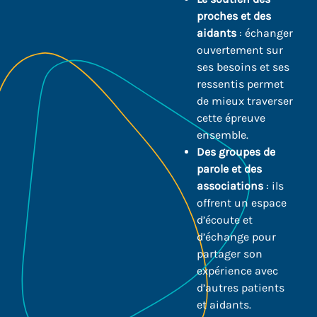
proches et des
aidants
: échanger
ouvertement sur
ses besoins et ses
ressentis permet
de mieux traverser
cette épreuve
ensemble.
Des groupes de
parole et des
associations
: ils
offrent un espace
d’écoute et
d’échange pour
partager son
expérience avec
d’autres patients
et aidants.