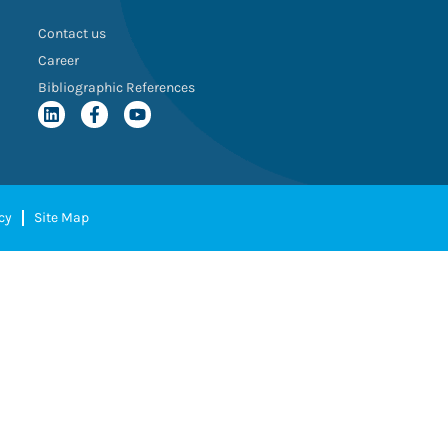
Contact us
Career
Bibliographic References
cy
Site Map